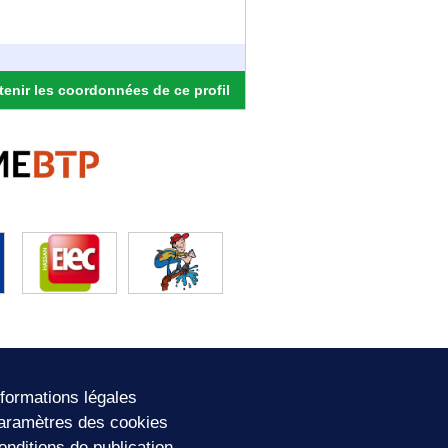
enir les coordonnées de ce profil
nformations légales
aramètres des cookies
onditions de publication