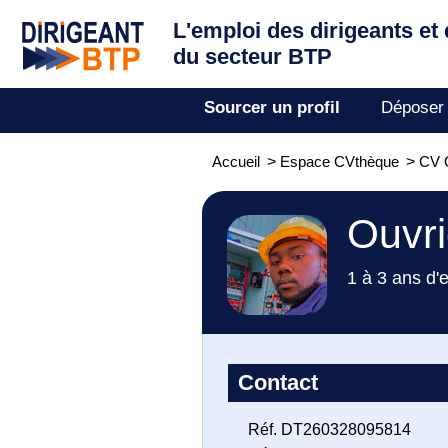
L'emploi des dirigeants
et
du secteur BTP
Sourcer un profil
Déposer
Accueil
>
Espace CVthèque
>
CV 
Ouvri
1 à 3 ans d'
Contact
Réf. DT260328095814