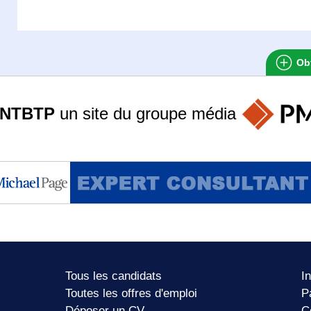
Obt
ANTBTP
un site du groupe
média
Tous les candidats
I
Toutes les offres d'emploi
P
Déposer un CV
C