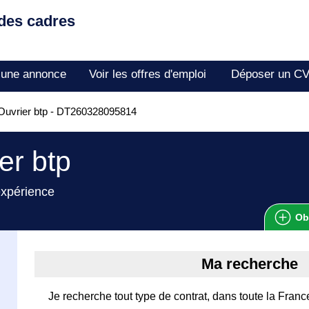
 des cadres
 une annonce
Voir les offres d'emploi
Déposer un C
Ouvrier btp - DT260328095814
er btp
expérience
Ob
Ma recherche
Je recherche tout type de contrat, dans toute la Franc