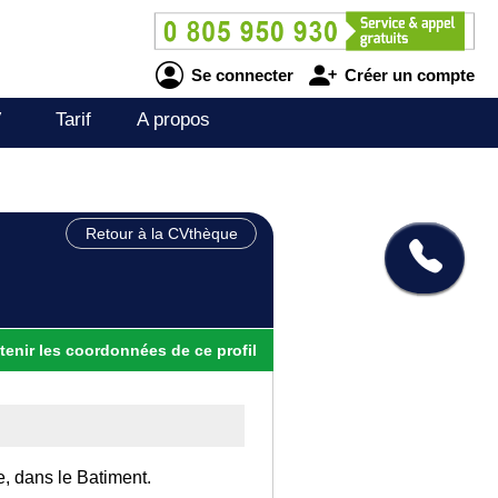
Se connecter
Créer un compte
V
Tarif
A propos
Retour à la CVthèque
tenir
les
coordonnées
de ce profil
e, dans le Batiment.