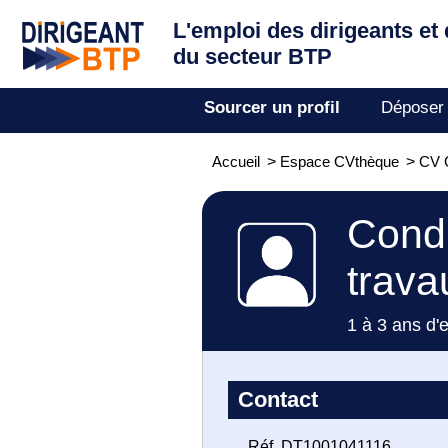
L'emploi des dirigeants
et
du secteur BTP
Sourcer un profil
Déposer
Accueil
>
Espace CVthèque
>
CV C
Condu
trava
1 à 3 ans d'
Contact
Réf. DT1001041116