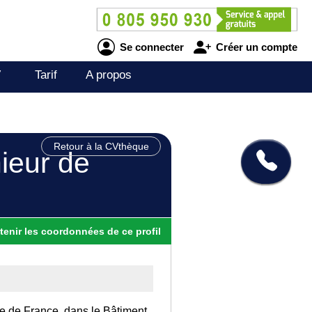
Se connecter
Créer un compte
V
Tarif
A propos
Retour à la CVthèque
ieur de
tenir
les
coordonnées
de ce profil
Ile de France, dans le Bâtiment.