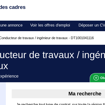
 des cadres
 une annonce
Voir les offres d'emploi
Déposer un C
onducteur de travaux / ingénieur de travaux - DT1001041116
cteur de travaux / ingén
ux
expérience
Ob
Ma recherche
Je recherche tout type de contrat, sur toute la région 