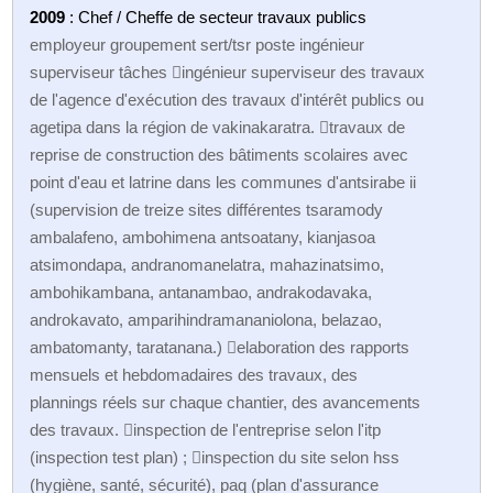
2009
: Chef / Cheffe de secteur travaux publics
employeur groupement sert/tsr poste ingénieur
superviseur tâches ingénieur superviseur des travaux
de l'agence d'exécution des travaux d'intérêt publics ou
agetipa dans la région de vakinakaratra. travaux de
reprise de construction des bâtiments scolaires avec
point d'eau et latrine dans les communes d'antsirabe ii
(supervision de treize sites différentes tsaramody
ambalafeno, ambohimena antsoatany, kianjasoa
atsimondapa, andranomanelatra, mahazinatsimo,
ambohikambana, antanambao, andrakodavaka,
androkavato, amparihindramananiolona, belazao,
ambatomanty, taratanana.) elaboration des rapports
mensuels et hebdomadaires des travaux, des
plannings réels sur chaque chantier, des avancements
des travaux. inspection de l'entreprise selon l'itp
(inspection test plan) ; inspection du site selon hss
(hygiène, santé, sécurité), paq (plan d'assurance