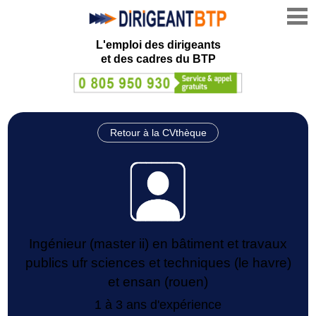
L'emploi des dirigeants
et des cadres du BTP
Retour à la CVthèque
Ingénieur (master ii) en bâtiment et travaux
publics ufr sciences et techniques (le havre)
et ensan (rouen)
1 à 3 ans d'expérience