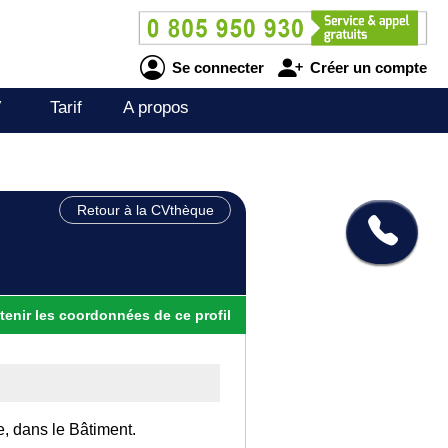
Se connecter
Créer un compte
V
Tarif
A propos
Retour à la CVthèque
tenir
les
coordonnées
de ce profil
e, dans le Bâtiment.