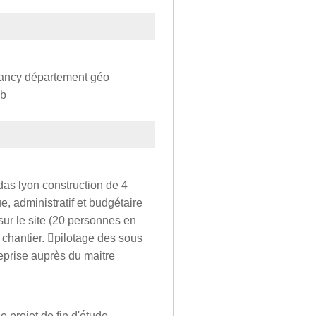
nancy département géo
 b
as lyon construction de 4
, administratif et budgétaire
ur le site (20 personnes en
 chantier. pilotage des sous
reprise auprès du maitre
e projet de fin d'étude