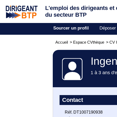
L'emploi des dirigeants
et
du secteur BTP
Sourcer un profil
Déposer
Accueil
>
Espace CVthèque
>
CV I
Ingen
1 à 3 ans d'
Contact
Réf. DT1007190938