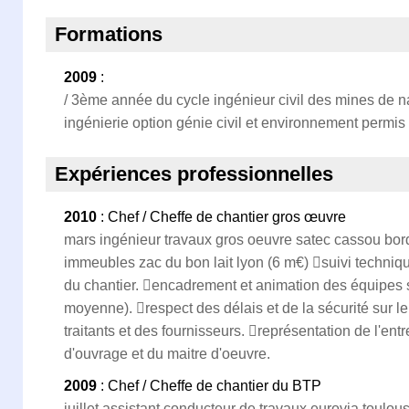
Formations
2009
:
/ 3ème année du cycle ingénieur civil des mines de 
ingénierie option génie civil et environnement permis
Expériences professionnelles
2010
: Chef / Cheffe de chantier gros œuvre
mars ingénieur travaux gros oeuvre satec cassou bord
immeubles zac du bon lait lyon (6 m€) suivi technique
du chantier. encadrement et animation des équipes s
moyenne). respect des délais et de la sécurité sur le
traitants et des fournisseurs. représentation de l'ent
d'ouvrage et du maitre d'oeuvre.
2009
: Chef / Cheffe de chantier du BTP
juillet assistant conducteur de travaux eurovia toulous