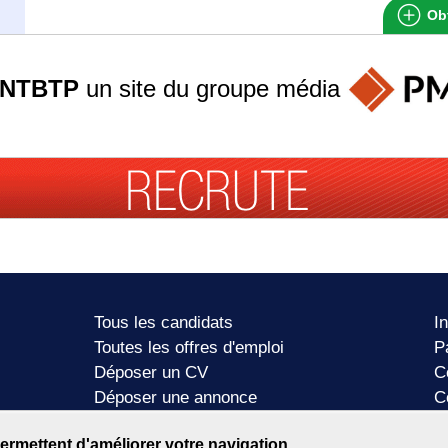
Obt
ANTBTP
un site du groupe
média
Tous les candidats
I
Toutes les offres d'emploi
P
Déposer un CV
C
Déposer une annonce
C
Témoignages utilisateurs
P
ermettent d'améliorer votre navigation