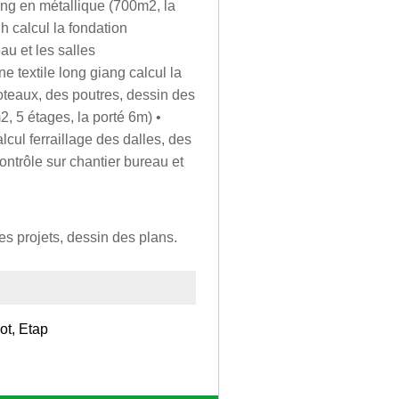
ing en métallique (700m2, la
nh calcul la fondation
eau et les salles
e textile long giang calcul la
poteaux, des poutres, dessin des
, 5 étages, la porté 6m) •
lcul ferraillage des dalles, des
ontrôle sur chantier bureau et
es projets, dessin des plans.
ot, Etap