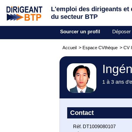
L'emploi des dirigeants
et
du secteur BTP
Sourcer un profil
Déposer
Accueil
>
Espace CVthèque
>
CV I
Ingén
1 à 3 ans d'
Contact
Réf. DT1009080107