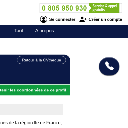
Se connecter
Créer un compte
V
Tarif
A propos
Retour à la CVthèque
tenir
les
coordonnées
de ce profil
ines de la région Ile de France,