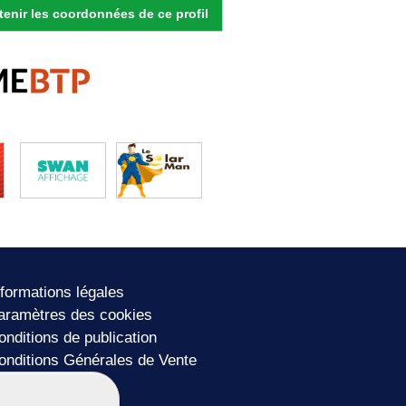
enir les coordonnées de ce profil
nformations légales
aramètres des cookies
onditions de publication
onditions Générales de Vente
lan du site