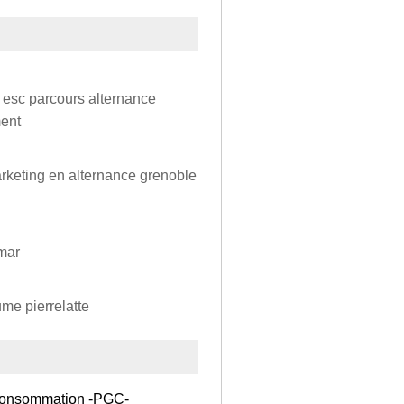
esc parcours alternance
ment
keting en alternance grenoble
imar
ume pierrelatte
 Consommation -PGC-