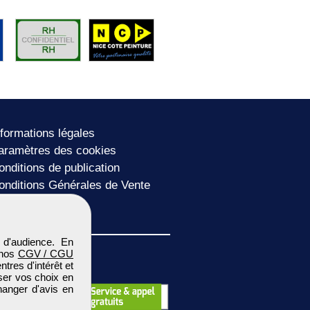
nformations légales
aramètres des cookies
onditions de publication
onditions Générales de Vente
lan du site
 d'audience. En
 nos
CGV / CGU
res d'intérêt et
iser vos choix en
hanger d'avis en