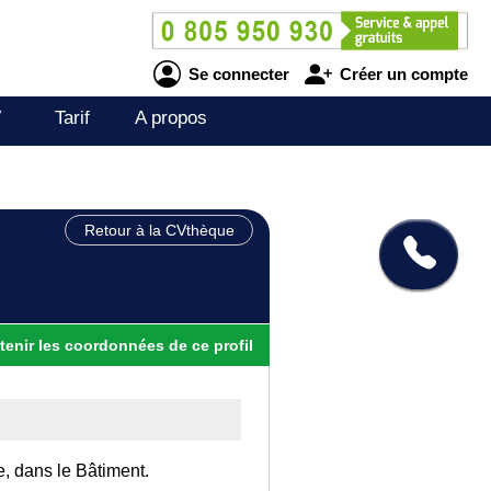
Se connecter
Créer un compte
V
Tarif
A propos
Retour à la CVthèque
tenir
les
coordonnées
de ce profil
e, dans le Bâtiment.