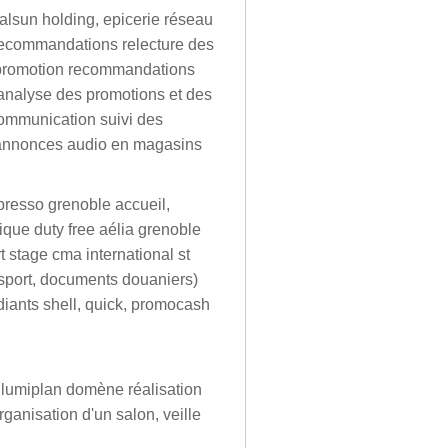
calsun holding, epicerie réseau
 recommandations relecture des
é promotion recommandations
'analyse des promotions et des
ommunication suivi des
s annonces audio en magasins
presso grenoble accueil,
que duty free aélia grenoble
rt stage cma international st
ansport, documents douaniers)
diants shell, quick, promocash
lumiplan domène réalisation
organisation d'un salon, veille