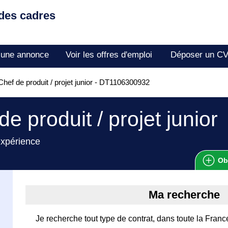
 des cadres
 une annonce
Voir les offres d'emploi
Déposer un C
hef de produit / projet junior - DT1106300932
de produit / projet junior
expérience
Ob
Ma recherche
Je recherche tout type de contrat, dans toute la Franc