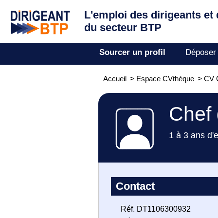
L'emploi des dirigeants
et
du secteur BTP
Sourcer un profil
Déposer
Accueil
>
Espace CVthèque
>
CV C
Chef 
1 à 3 ans d'
Contact
Réf. DT1106300932