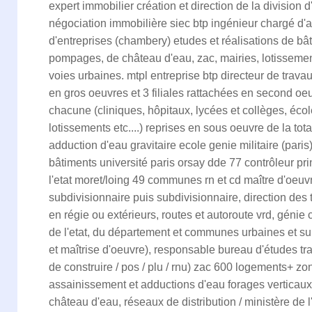
expert immobilier création et direction de la division 
négociation immobilière siec btp ingénieur chargé d'
d'entreprises (chambery) etudes et réalisations de bâ
pompages, de château d'eau, zac, mairies, lotissement
voies urbaines. mtpl entreprise btp directeur de trava
en gros oeuvres et 3 filiales rattachées en second oeu
chacune (cliniques, hôpitaux, lycées et collèges, écol
lotissements etc....) reprises en sous oeuvre de la tota
adduction d'eau gravitaire ecole genie militaire (pari
bâtiments université paris orsay dde 77 contrôleur pri
l'etat moret/loing 49 communes rn et cd maître d'oeuv
subdivisionnaire puis subdivisionnaire, direction des t
en régie ou extérieurs, routes et autoroute vrd, génie 
de l'etat, du département et communes urbaines et su
et maîtrise d'oeuvre), responsable bureau d'études t
de construire / pos / plu / rnu) zac 600 logements+ 
assainissement et adductions d'eau forages verticaux
château d'eau, réseaux de distribution / ministère de