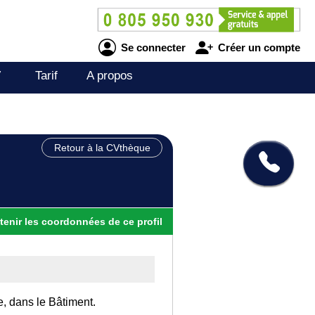
Se connecter
Créer un compte
V
Tarif
A propos
Retour à la CVthèque
tenir
les
coordonnées
de ce profil
e, dans le Bâtiment.