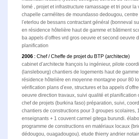
lomé , projet et infrastructure ramassage et tri pour la
chapelle carmélites de moundasso dedougou, centre d
l'eterlou de bessans contractant général (bonneval s
en résidence hôtelière haut de gamme et bâtiment scol
ba appels d'offres vrd gros oeuvre et second oeuvre dir
planification
2006
: Chef / Cheffe de projet du BTP (architecte)
cabinet d'architecte françois lu ingénieur, pilote coord
(lanslebourg) chantiers de logements haut de gamm
résidence hôtelière en moyenne montagne pour 80 lo
vérification plans d'exe, structures et ba appels d'off
oeuvre direction travaux, suivi qualité et planificatio
chef de projets (burkina faso) préparation, suivi, coord
chantiers de constructions pour 3 groupes scolaires,
enseignants + 1 couvent carmel gitega burundi. élabo
programme de constructions en matériaux locaux (bri
dédougou, ouagadougou). etude thierry andrier notai