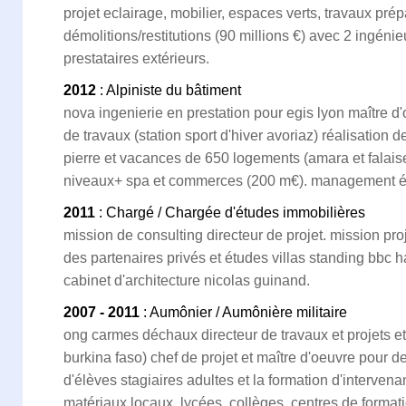
projet eclairage, mobilier, espaces verts, travaux prép
démolitions/restitutions (90 millions €) avec 2 ingénie
prestataires extérieurs.
2012
: Alpiniste du bâtiment
nova ingenierie en prestation pour egis lyon maître d'
de travaux (station sport d'hiver avoriaz) réalisation 
pierre et vacances de 650 logements (amara et falais
niveaux+ spa et commerces (200 m€). management équ
2011
: Chargé / Chargée d'études immobilières
mission de consulting directeur de projet. mission pr
des partenaires privés et études villas standing bbc h
cabinet d'architecture nicolas guinand.
2007 - 2011
: Aumônier / Aumônière militaire
ong carmes déchaux directeur de travaux et projets et 
burkina faso) chef de projet et maître d'oeuvre pour d
d'élèves stagiaires adultes et la formation d'intervena
matériaux locaux, lycées, collèges, centres de format