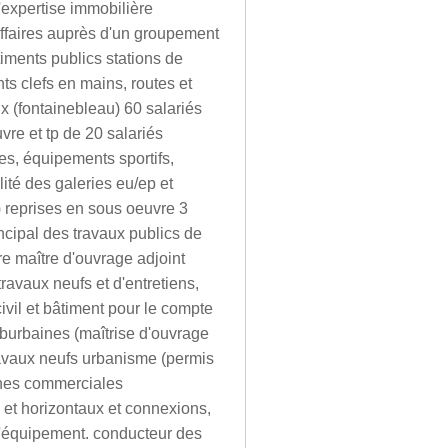
d'expertise immobilière
affaires auprès d'un groupement
timents publics stations de
s clefs en mains, routes et
ux (fontainebleau) 60 salariés
vre et tp de 20 salariés
es, équipements sportifs,
lité des galeries eu/ep et
s) reprises en sous oeuvre 3
ncipal des travaux publics de
re maître d'ouvrage adjoint
ravaux neufs et d'entretiens,
civil et bâtiment pour le compte
burbaines (maîtrise d'ouvrage
ravaux neufs urbanisme (permis
zones commerciales
 et horizontaux et connexions,
 l'équipement. conducteur des