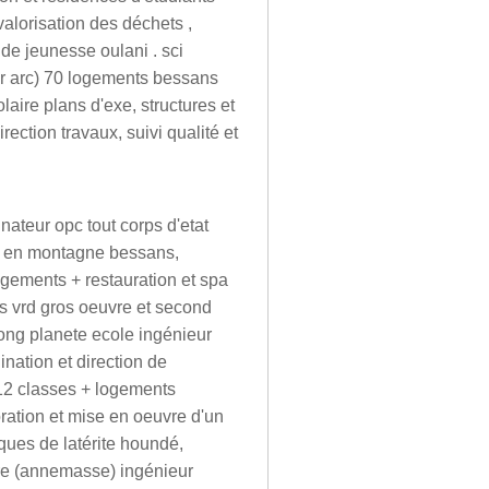
 valorisation des déchets ,
e jeunesse oulani . sci
ur arc) 70 logements bessans
aire plans d'exe, structures et
ection travaux, suivi qualité et
inateur opc tout corps d'etat
e en montagne bessans,
gements + restauration et spa
res vrd gros oeuvre et second
n ong planete ecole ingénieur
ination et direction de
 12 classes + logements
ration et mise en oeuvre d'un
ques de latérite houndé,
re (annemasse) ingénieur