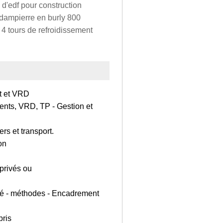
 d'edf pour construction
e dampierre en burly 800
) 4 tours de refroidissement
t et VRD
ments, VRD, TP - Gestion et
ers et transport.
on
 privés ou
lité - méthodes - Encadrement
pris