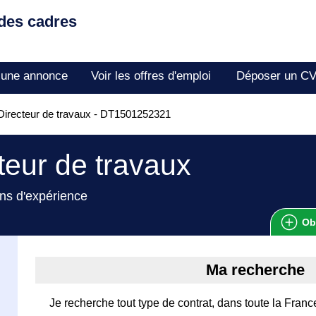
 des cadres
 une annonce
Voir les offres d'emploi
Déposer un C
irecteur de travaux - DT1501252321
teur de travaux
ns d'expérience
Ob
Ma recherche
Je recherche tout type de contrat, dans toute la Franc