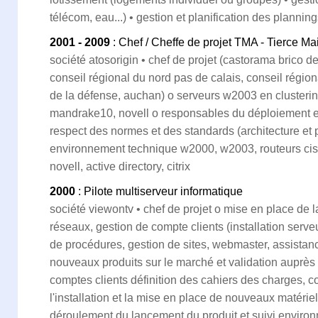
télécom, eau...) • gestion et planification des plannin
2001 - 2009
: Chef / Cheffe de projet TMA - Tierce Ma
société atosorigin • chef de projet (castorama brico d
conseil régional du nord pas de calais, conseil région
de la défense, auchan) o serveurs w2003 en clustering
mandrake10, novell o responsables du déploiement e
respect des normes et des standards (architecture et 
environnement technique w2000, w2003, routeurs cisco,
novell, active directory, citrix
2000
: Pilote multiserveur informatique
société viewontv • chef de projet o mise en place de 
réseaux, gestion de compte clients (installation serv
de procédures, gestion de sites, webmaster, assista
nouveaux produits sur le marché et validation auprès 
comptes clients définition des cahiers des charges, co
l'installation et la mise en place de nouveaux matériel
déroulement du lancement du produit et suivi environ