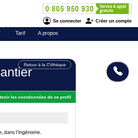
Se connecter
Créer un compte
V
Tarif
A propos
Retour à la CVthèque
antier
tenir
les
coordonnées
de ce profil
, dans l'Ingénierie.