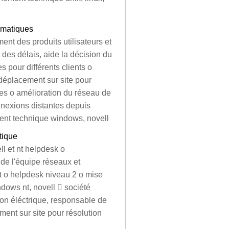
rmatiques
ent des produits utilisateurs et
 des délais, aide la décision du
 pour différents clients o
 déplacement sur site pour
es o amélioration du réseau de
connexions distantes depuis
ement technique windows, novell
tique
ll et nt helpdesk o
 de l'équipe réseaux et
nt o helpdesk niveau 2 o mise
ows nt, novell  société
tion éléctrique, responsable de
ement sur site pour résolution