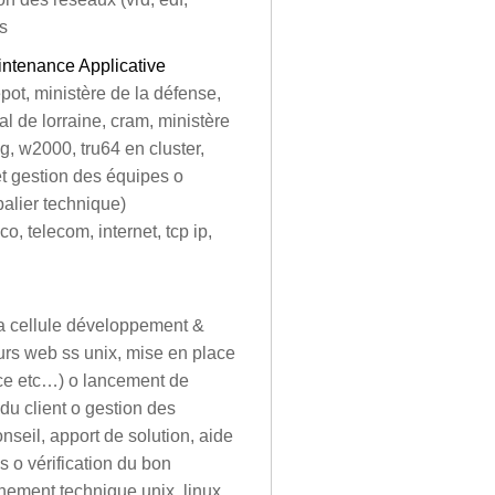
gs
intenance Applicative
epot, ministère de la défense,
al de lorraine, cram, ministère
, w2000, tru64 en cluster,
t gestion des équipes o
palier technique)
 telecom, internet, tcp ip,
la cellule développement &
eurs web ss unix, mise en place
nce etc…) o lancement de
du client o gestion des
nseil, apport de solution, aide
s o vérification du bon
nement technique unix, linux,