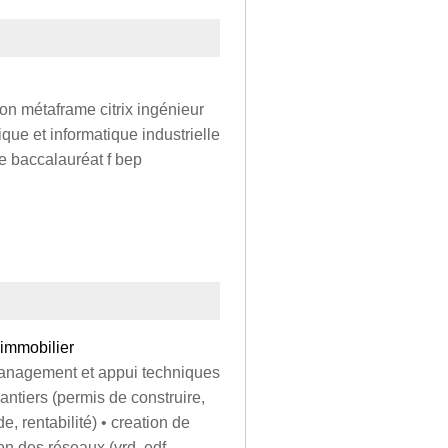
on métaframe citrix ingénieur
que et informatique industrielle
ue baccalauréat f bep
 immobilier
• management et appui techniques
antiers (permis de construire,
, rentabilité) • creation de
on des réseaux (vrd, edf,