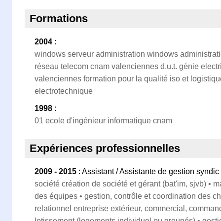
Formations
2004
:
windows serveur administration windows administrati
réseau telecom cnam valenciennes d.u.t. génie electri
valenciennes formation pour la qualité iso et logistiq
electrotechnique
1998
:
01 ecole d'ingénieur informatique cnam
Expériences professionnelles
2009 - 2015
: Assistant / Assistante de gestion syndic
société création de société et gérant (bat'im, sjvb) 
des équipes • gestion, contrôle et coordination des ch
relationnel entreprise extérieur, commercial, commande
lotissement (logements individuel ou groupés) • gesti