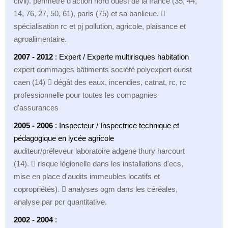
civil). périmètre d'action nord ouest de la france (35, 44,
14, 76, 27, 50, 61), paris (75) et sa banlieue. 
spécialisation rc et pj pollution, agricole, plaisance et
agroalimentaire.
2007 - 2012
: Expert / Experte multirisques habitation
expert dommages bâtiments société polyexpert ouest
caen (14)  dégât des eaux, incendies, catnat, rc, rc
professionnelle pour toutes les compagnies
d'assurances
2005 - 2006
: Inspecteur / Inspectrice technique et
pédagogique en lycée agricole
auditeur/préleveur laboratoire adgene thury harcourt
(14).  risque légionelle dans les installations d'ecs,
mise en place d'audits immeubles locatifs et
copropriétés).  analyses ogm dans les céréales,
analyse par pcr quantitative.
2002 - 2004
: