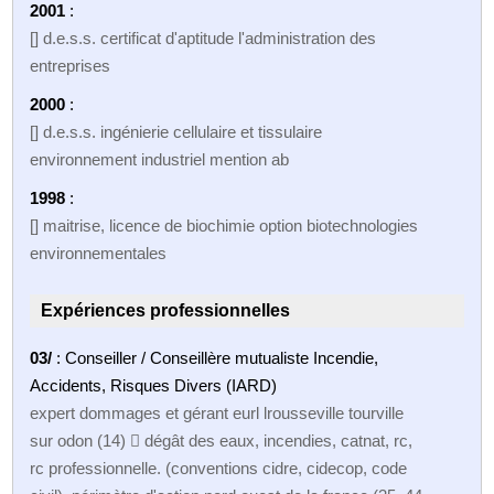
2001
:
[] d.e.s.s. certificat d'aptitude l'administration des
entreprises
2000
:
[] d.e.s.s. ingénierie cellulaire et tissulaire
environnement industriel mention ab
1998
:
[] maitrise, licence de biochimie option biotechnologies
environnementales
Expériences professionnelles
03/
: Conseiller / Conseillère mutualiste Incendie,
Accidents, Risques Divers (IARD)
expert dommages et gérant eurl lrousseville tourville
sur odon (14)  dégât des eaux, incendies, catnat, rc,
rc professionnelle. (conventions cidre, cidecop, code