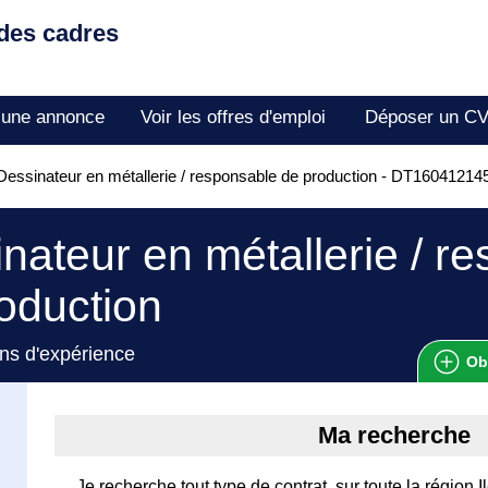
 des cadres
 une annonce
Voir les offres d'emploi
Déposer un C
essinateur en métallerie / responsable de production - DT16041214
nateur en métallerie / r
oduction
ns d'expérience
Ob
Ma recherche
Je recherche tout type de contrat, sur toute la région 