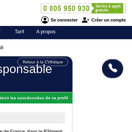
Se connecter
Créer un compte
V
Tarif
A propos
58
Retour à la CVthèque
esponsable
tenir
les
coordonnées
de ce profil
Ile de France, dans le Bâtiment.