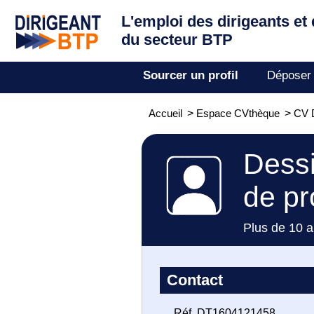
L'emploi des dirigeants
et
du secteur BTP
Sourcer un profil
Déposer
Accueil
>
Espace CVthèque
>
CV D
Dessi
de pr
Plus de 10 a
Contact
Réf. DT1604121458