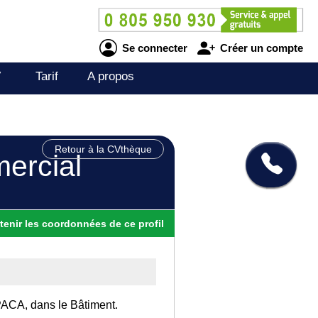
Se connecter
Créer un compte
V
Tarif
A propos
Retour à la CVthèque
ercial
tenir
les
coordonnées
de ce profil
 PACA, dans le Bâtiment.