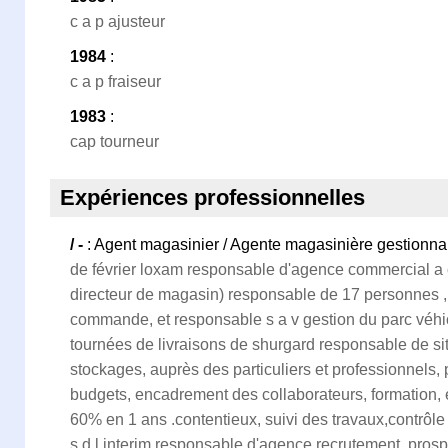
c a p ajusteur
1984
:
c a p fraiseur
1983
:
cap tourneur
Expériences professionnelles
/ -
: Agent magasinier / Agente magasinière gestionna
de février loxam responsable d'agence commercial a 
directeur de magasin) responsable de 17 personnes , 
commande, et responsable s a v gestion du parc véhi
tournées de livraisons de shurgard responsable de si
stockages, auprès des particuliers et professionnels,
budgets, encadrement des collaborateurs, formation,
60% en 1 ans .contentieux, suivi des travaux,contrôle 
s d l interim responsable d'agence recrutement, prosp