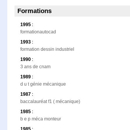
Formations
1995
:
formationautocad
1993
:
formation dessin industriel
1990
:
3 ans de cnam
1989
:
d u t génie mécanique
1987
:
baccalauréat f1 ( mécanique)
1985
:
b e p méca monteur
1985
: