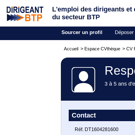
L'emploi des dirigeants
et
du secteur BTP
Sourcer un profil
Déposer
Accueil
>
Espace CVthèque
>
CV 
Respo
3 à 5 ans d'
Contact
Réf. DT1604281600