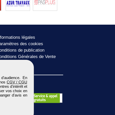
nformations légales
aramètres des cookies
onditions de publication
onditions Générales de Vente
lan du site
 d'audience. En
 nos
CGV / CGU
res d'intérêt et
iser vos choix en
hanger d'avis en