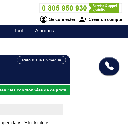
Se connecter
Créer un compte
V
Tarif
A propos
Retour à la CVthèque
tenir
les
coordonnées
de ce profil
nger, dans l'Electricité et