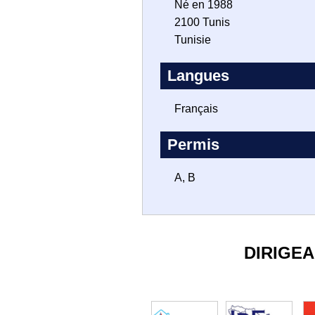
Né en 1988
2100 Tunis
Tunisie
Langues
Français
Permis
A, B
DIRIGE