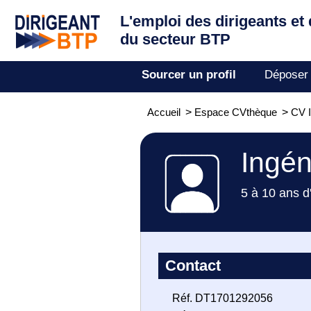
L'emploi des dirigeants
et
du secteur BTP
Sourcer un profil
Déposer
Accueil
>
Espace CVthèque
>
CV I
Ingén
5 à 10 ans d
Contact
Réf. DT1701292056