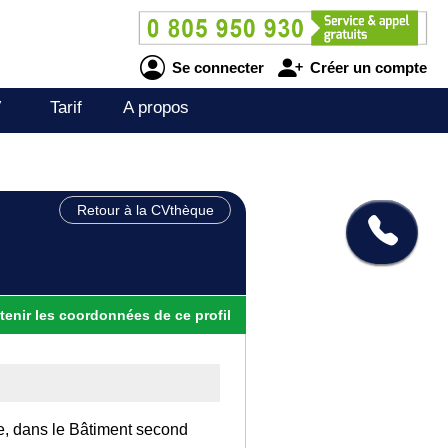
Se connecter
Créer un compte
V
Tarif
A propos
Retour à la CVthèque
tenir
les
coordonnées
de ce profil
ce, dans le Bâtiment second