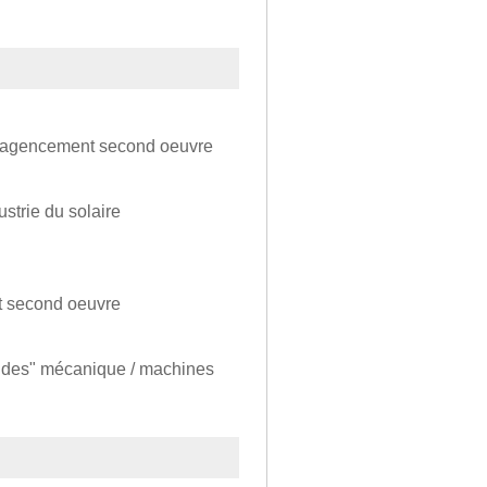
 et agencement second oeuvre
strie du solaire
t second oeuvre
etudes" mécanique / machines