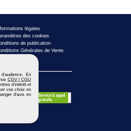
nformations légales
aramètres des cookies
onditions de publication
onditions Générales de Vente
lan du site
 d'audience. En
 nos
CGV / CGU
res d'intérêt et
iser vos choix en
hanger d'avis en