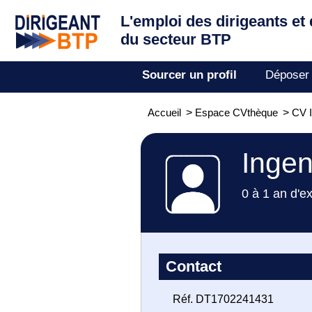
L'emploi des dirigeants
et
du secteur BTP
Sourcer un profil
Déposer
Accueil
>
Espace CVthèque
>
CV I
Ingen
0 à 1 an d'e
Contact
Réf. DT1702241431