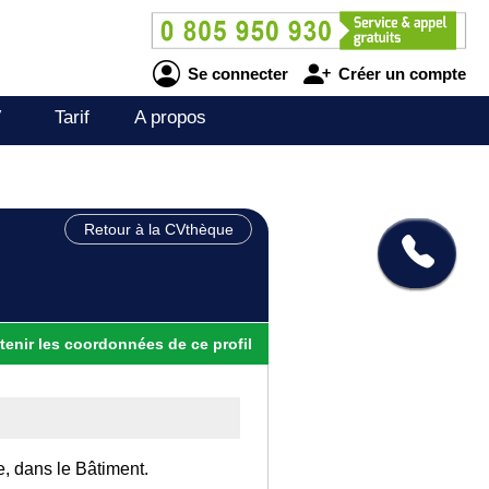
Se connecter
Créer un compte
V
Tarif
A propos
Retour à la CVthèque
tenir
les
coordonnées
de ce profil
e, dans le Bâtiment.