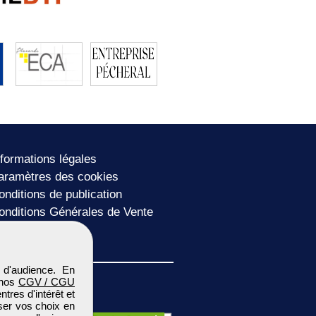
nformations légales
aramètres des cookies
onditions de publication
onditions Générales de Vente
lan du site
 d'audience. En
 nos
CGV / CGU
res d'intérêt et
iser vos choix en