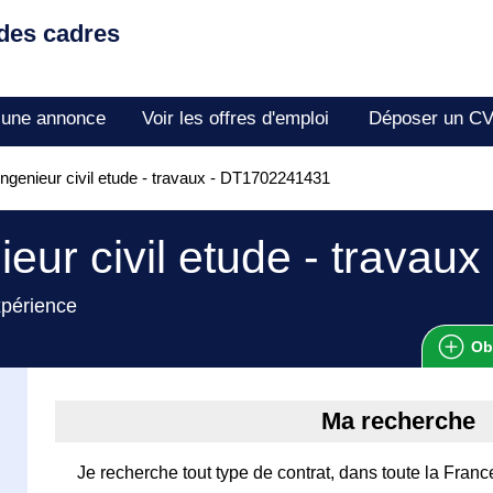
 des cadres
 une annonce
Voir les offres d'emploi
Déposer un C
ngenieur civil etude - travaux - DT1702241431
ieur civil etude - travaux
xpérience
Ob
Ma recherche
Je recherche tout type de contrat, dans toute la Franc