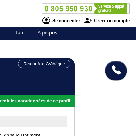
Se connecter
Créer un compte
V
Tarif
A propos
Retour à la CVthèque
tenir
les
coordonnées
de ce profil
e, dans le Batiment.