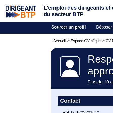
L'emploi des dirigeants
et
du secteur BTP
Sourcer un profil
Déposer
Accueil
>
Espace CVthèque
>
CV 
Respo
appr
Plus de 10 a
Contact
Réf. DT1703201610