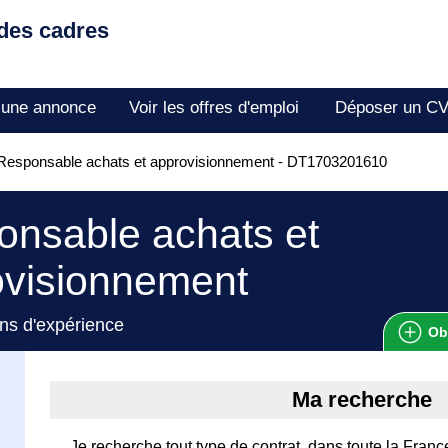
 des cadres
 une annonce
Voir les offres d'emploi
Déposer un C
Responsable achats et approvisionnement - DT1703201610
nsable achats et
ovisionnement
ns d'expérience
Ob
Ma recherche
Je recherche tout type de contrat, dans toute la Franc