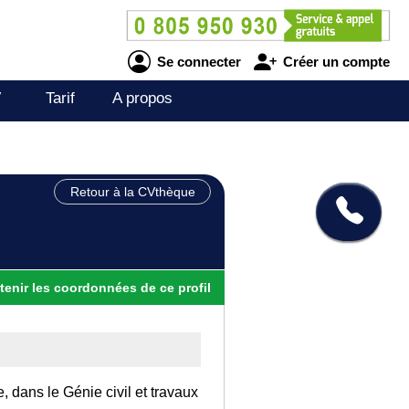
Se connecter
Créer un compte
V
Tarif
A propos
Retour à la CVthèque
tenir
les
coordonnées
de ce profil
, dans le Génie civil et travaux