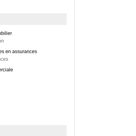
bilier
on
tres en assurances
nces
rciale