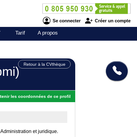
Se connecter
Créer un compte
V
Tarif
A propos
Retour à la CVthèque
pmi)
tenir
les
coordonnées
de ce profil
Administration et juridique.