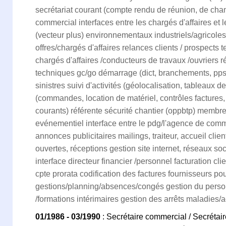
secrétariat courant (compte rendu de réunion, de chanti
commercial interfaces entre les chargés d'affaires et 
(vecteur plus) environnementaux industriels/agricoles
offres/chargés d'affaires relances clients / prospects 
chargés d'affaires /conducteurs de travaux /ouvriers
techniques gc/go démarrage (dict, branchements, ppsps
sinistres suivi d'activités (géolocalisation, tableaux d
(commandes, location de matériel, contrôles factures,
courants) référente sécurité chantier (oppbtp) memb
evénementiel interface entre le pdg/l'agence de com
annonces publicitaires mailings, traiteur, accueil clie
ouvertes, réceptions gestion site internet, réseaux so
interface directeur financier /personnel facturation cli
cpte prorata codification des factures fournisseurs pou
gestions/planning/absences/congés gestion du person
/formations intérimaires gestion des arrêts maladies/a
01/1986 - 03/1990
: Secrétaire commercial / Secrétai