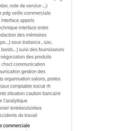
er, note de service ...)
le pdg veille commerciale
 interface appels
technique interface entre
 rédaction des mémoires
...) sous traitance , sav,
e bords...) suivi des fournisseurs
 négociation des produits
re chsct communication
munication gestion des
nts organisation salons, portes
ciaux comptable social rh
ents situation caution bancaire
r l'analytique
nel /entrées/sorties
ccidents de travail
re commerciale