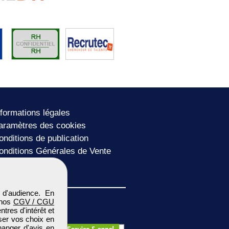
nformations légales
aramètres des cookies
onditions de publication
onditions Générales de Vente
lan du site
 d'audience. En
 nos
CGV / CGU
res d'intérêt et
iser vos choix en
hanger d'avis en