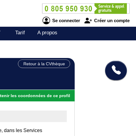
Se connecter
Créer un compte
V
Tarif
A propos
Retour à la CVthèque
tenir
les
coordonnées
de ce profil
e, dans les Services