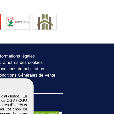
nformations légales
aramètres des cookies
onditions de publication
onditions Générales de Vente
lan du site
 d'audience. En
 nos
CGV / CGU
res d'intérêt et
iser vos choix en
hanger d'avis en