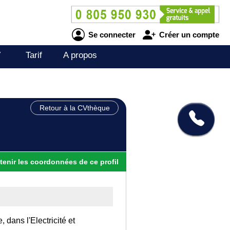
Se connecter
Créer un compte
V
Tarif
A propos
Retour à la CVthèque
tenir
les
coordonnées
de ce profil
 dans l'Electricité et