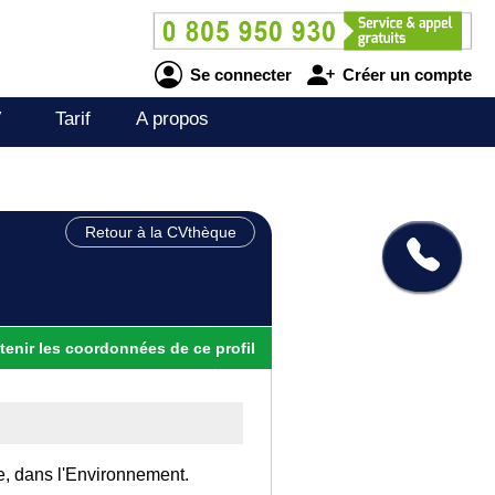
Se connecter
Créer un compte
V
Tarif
A propos
Retour à la CVthèque
tenir
les
coordonnées
de ce profil
ce, dans l'Environnement.