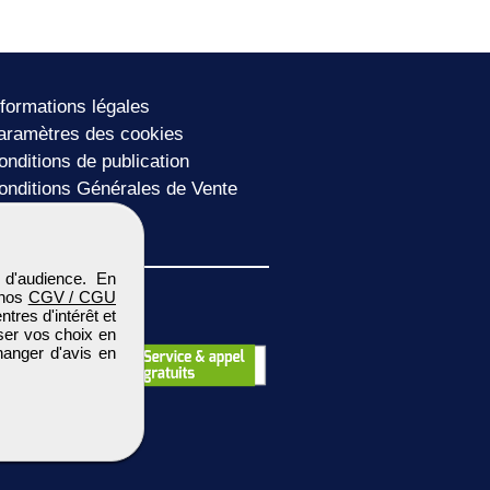
nformations légales
aramètres des cookies
onditions de publication
onditions Générales de Vente
lan du site
 d'audience. En
 nos
CGV / CGU
res d'intérêt et
iser vos choix en
hanger d'avis en