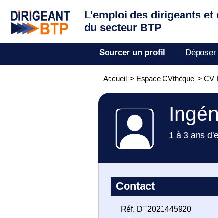
L'emploi des dirigeants
et
du secteur BTP
Sourcer un profil
Déposer
Accueil
>
Espace CVthèque
>
CV 
Ingén
1 à 3 ans d'
Contact
Réf. DT2021445920