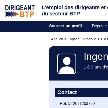
L'emploi des dirigeants
et
du secteur BTP
Sourcer un profil
Déposer
Accueil
>
Espace CVthèque
>
CV 
Ingen
1 à 3 ans d'
Contact
Réf. DT2031253780