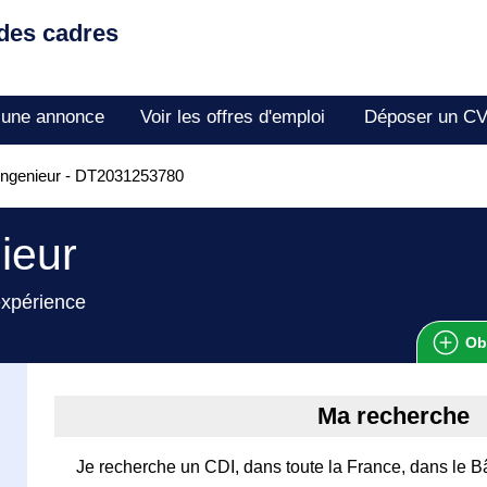
 des cadres
 une annonce
Voir les offres d'emploi
Déposer un C
Ingenieur - DT2031253780
ieur
expérience
Ob
Ma recherche
Je recherche un CDI, dans toute la France, dans le B