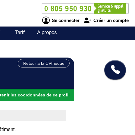
Se connecter
Créer un compte
V
Tarif
A propos
Retour à la CVthèque
tenir
les
coordonnées
de ce profil
âtiment.