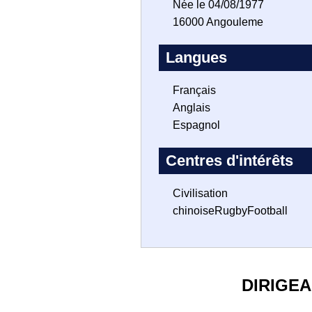
Née le 04/08/1977
16000 Angouleme
Langues
Français
Anglais
Espagnol
Centres d'intérêts
Civilisation
chinoiseRugbyFootball
DIRIGE