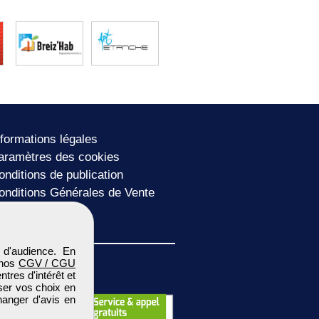
nformations légales
aramètres des cookies
onditions de publication
onditions Générales de Vente
lan du site
 d'audience. En
 nos
CGV / CGU
res d'intérêt et
iser vos choix en
hanger d'avis en