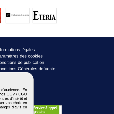
nformations légales
aramètres des cookies
onditions de publication
onditions Générales de Vente
lan du site
 d'audience. En
 nos
CGV / CGU
res d'intérêt et
iser vos choix en
hanger d'avis en