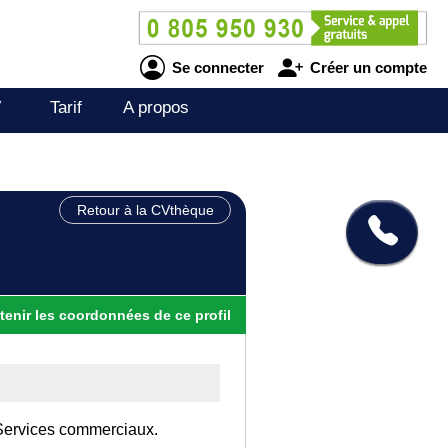
Se connecter
Créer un compte
V
Tarif
A propos
Retour à la CVthèque
tenir
les
coordonnées
de ce profil
 Services commerciaux.