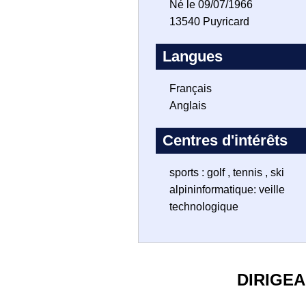
Né le 09/07/1966
13540 Puyricard
Langues
Français
Anglais
Centres d'intérêts
sports : golf , tennis , ski
alpininformatique: veille
technologique
DIRIGE