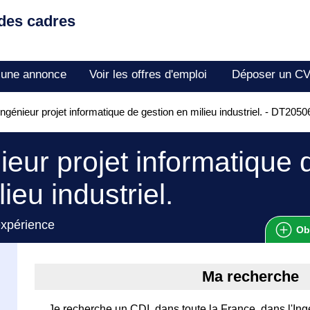
 des cadres
 une annonce
Voir les offres d'emploi
Déposer un C
ngénieur projet informatique de gestion en milieu industriel. - DT205
ieur projet informatique 
ieu industriel.
expérience
Ob
Ma recherche
Je recherche un CDI, dans toute la France, dans l'Ing