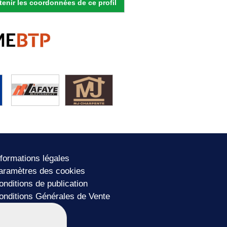
enir les coordonnées de ce profil
nformations légales
aramètres des cookies
onditions de publication
onditions Générales de Vente
lan du site