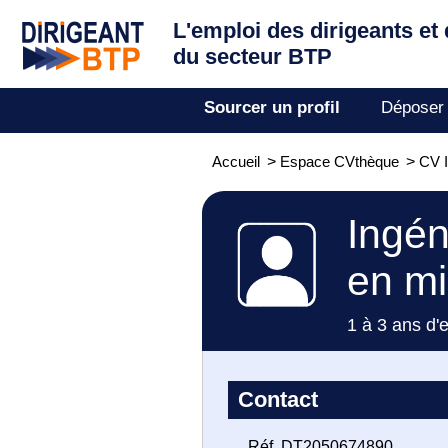
L'emploi des dirigeants
et
du secteur BTP
Sourcer un profil
Déposer
Accueil
>
Espace CVthèque
>
CV I
Ingén
en mil
1 à 3 ans d'
Contact
Réf. DT2050674890