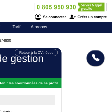
Se connecter
Créer un compte
V
Tarif
A propos
0674890
Retour à la CVthèque
de gestion
tenir
les
coordonnées
de ce profil
énierie.