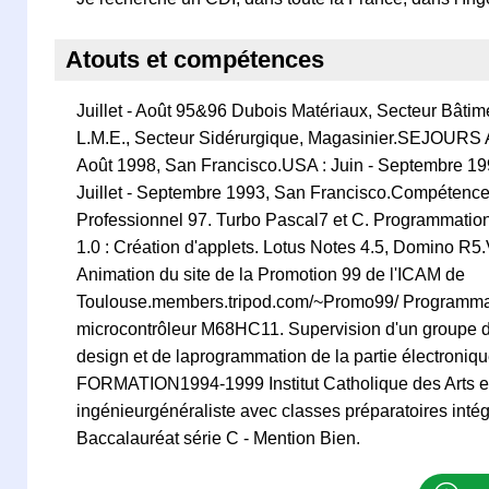
Atouts et compétences
Juillet - Août 95&96 Dubois Matériaux, Secteur Bâtime
L.M.E., Secteur Sidérurgique, Magasinier.SEJOUR
Août 1998, San Francisco.USA : Juin - Septembre 1
Juillet - Septembre 1993, San Francisco.Compétences
Professionnel 97. Turbo Pascal7 et C. Programmatio
1.0 : Création d'applets. Lotus Notes 4.5, Domino R5
Animation du site de la Promotion 99 de l'ICAM de
Toulouse.members.tripod.com/~Promo99/ Programma
microcontrôleur M68HC11. Supervision d'un groupe d
design et de laprogrammation de la partie électroniqu
FORMATION1994-1999 Institut Catholique des Arts et
ingénieurgénéraliste avec classes préparatoires int
Baccalauréat série C - Mention Bien.