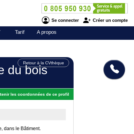
Se connecter
Créer un compte
V
Tarif
A propos
Retour à la CVthèque
e du bois
tenir
les
coordonnées
de ce profil
e, dans le Bâtiment.