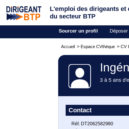
L'emploi des dirigeants
et
du secteur BTP
Sourcer un profil
Déposer
Accueil
>
Espace CVthèque
>
CV I
Ingén
3 à 5 ans d'
Contact
Réf. DT2062582980