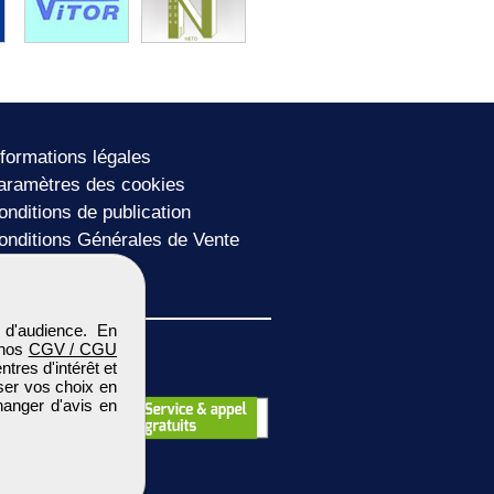
nformations légales
aramètres des cookies
onditions de publication
onditions Générales de Vente
lan du site
 d'audience. En
 nos
CGV / CGU
res d'intérêt et
iser vos choix en
hanger d'avis en