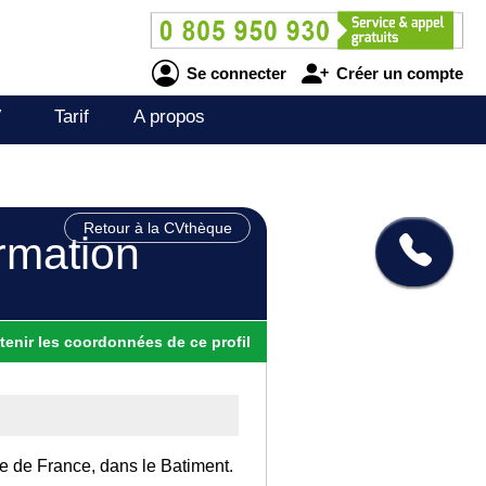
Se connecter
Créer un compte
V
Tarif
A propos
Retour à la CVthèque
rmation
tenir
les
coordonnées
de ce profil
Ile de France, dans le Batiment.