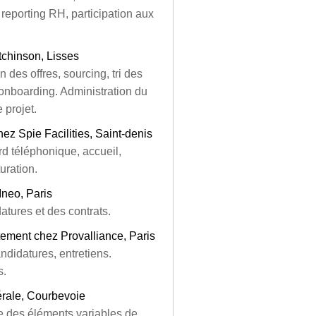
, reporting RH, participation aux
chinson, Lisses
 des offres, sourcing, tri des
, onboarding. Administration du
 projet.
hez Spie Facilities, Saint-denis
ard téléphonique, accueil,
uration.
Ineo, Paris
atures et des contrats.
utement chez Provalliance, Paris
ndidatures, entretiens.
s.
érale, Courbevoie
le des éléments variables de