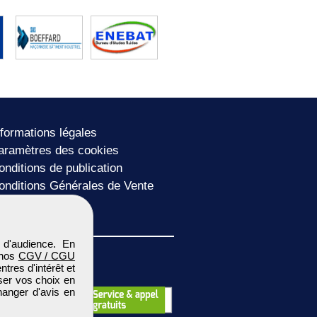
nformations légales
aramètres des cookies
onditions de publication
onditions Générales de Vente
lan du site
 d'audience. En
 nos
CGV / CGU
res d'intérêt et
iser vos choix en
hanger d'avis en