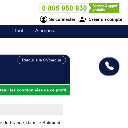
Se connecter
Créer un compte
V
Tarif
A propos
Retour à la CVthèque
tenir
les
coordonnées
de ce profil
Ile de France, dans le Batiment.