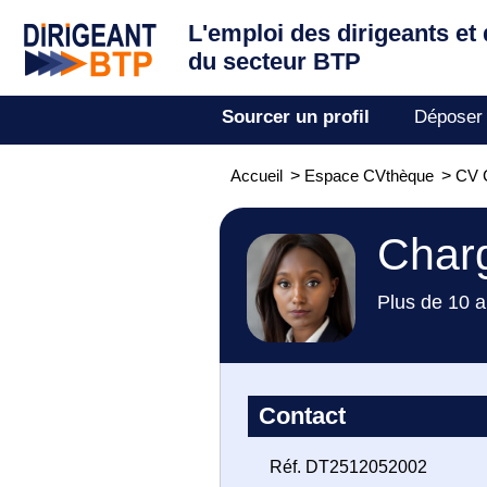
L'emploi des dirigeants
et
du secteur BTP
Sourcer un profil
Déposer
Accueil
>
Espace CVthèque
>
CV 
Char
Plus de 10 a
Contact
Réf. DT2512052002