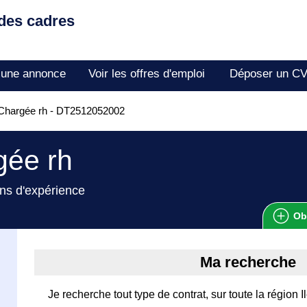
 des cadres
 une annonce
Voir les offres d'emploi
Déposer un C
Chargée rh - DT2512052002
gée rh
ns d'expérience
Ob
Ma recherche
Je recherche tout type de contrat, sur toute la région 