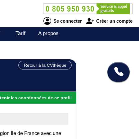
Se connecter
Créer un compte
V
Tarif
A propos
Retour à la CVthèque
tenir
les
coordonnées
de ce profil
égion Ile de France avec une