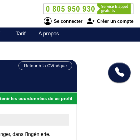
Se connecter
Créer un compte
V
Tarif
A propos
Retour à la CVthèque
tenir
les
coordonnées
de ce profil
nger, dans l'Ingénierie.