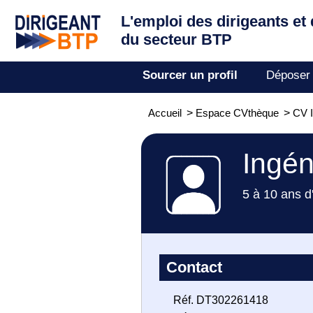
L'emploi des dirigeants
et
du secteur BTP
Sourcer un profil
Déposer
Accueil
>
Espace CVthèque
>
CV I
Ingén
5 à 10 ans d
Contact
Réf. DT302261418