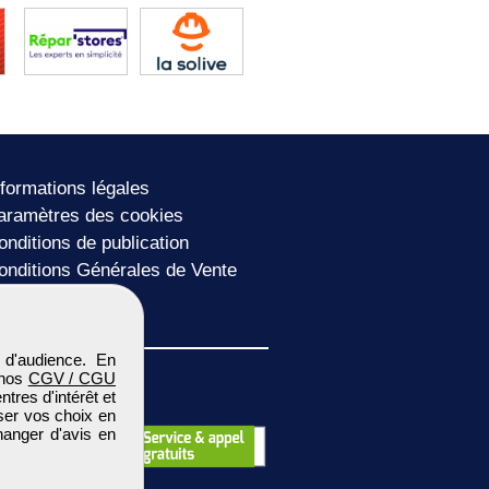
nformations légales
aramètres des cookies
onditions de publication
onditions Générales de Vente
lan du site
 d'audience. En
 nos
CGV / CGU
res d'intérêt et
iser vos choix en
hanger d'avis en