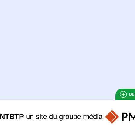
Obt
ANTBTP
un site du groupe
média