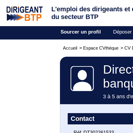
L'emploi des dirigeants
et
du secteur BTP
Sourcer un profil
Déposer
Accueil
>
Espace CVthèque
>
CV D
Direc
banqu
3 à 5 ans d'
Contact
Réf. DT302261533