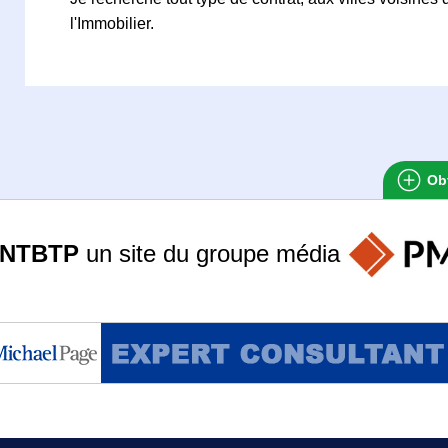
l'Immobilier.
Obt
ANTBTP
un site du groupe
média