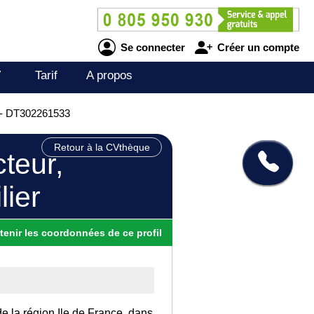
Se connecter
Créer un compte
V
Tarif
A propos
r - DT302261533
Retour à la CVthèque
cteur,
ier
tenir
les
coordonnées
de ce profil
de la région Ile de France, dans