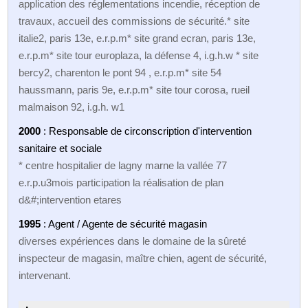
application des réglementations incendie, réception de
travaux, accueil des commissions de sécurité.* site
italie2, paris 13e, e.r.p.m* site grand ecran, paris 13e,
e.r.p.m* site tour europlaza, la défense 4, i.g.h.w * site
bercy2, charenton le pont 94 , e.r.p.m* site 54
haussmann, paris 9e, e.r.p.m* site tour corosa, rueil
malmaison 92, i.g.h. w1
2000
: Responsable de circonscription d'intervention
sanitaire et sociale
* centre hospitalier de lagny marne la vallée 77
e.r.p.u3mois participation la réalisation de plan
d&#;intervention etares
1995
: Agent / Agente de sécurité magasin
diverses expériences dans le domaine de la sûreté
inspecteur de magasin, maître chien, agent de sécurité,
intervenant.