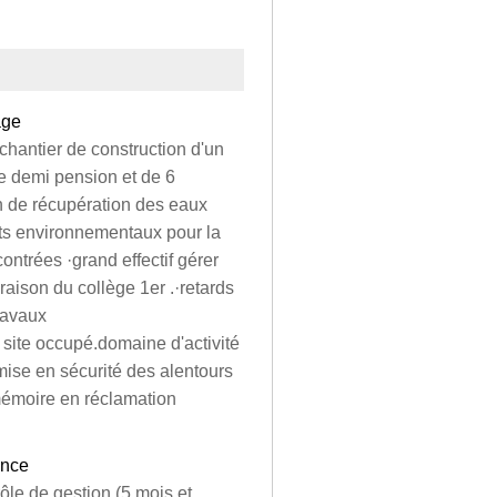
age
chantier de construction d'un
ne demi pension et de 6
n de récupération des eaux
duits environnementaux pour la
contrées ·grand effectif gérer
aison du collège 1er .·retards
ravaux
 site occupé.domaine d'activité
mise en sécurité des alentours
mémoire en réclamation
ance
rôle de gestion (5 mois et