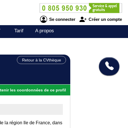
Se connecter
Créer un compte
V
Tarif
A propos
Retour à la CVthèque
tenir
les
coordonnées
de ce profil
de la région Ile de France, dans