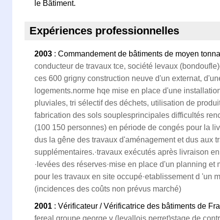
le Bâtiment.
Expériences professionnelles
2003
: Commandement de bâtiments de moyen tonn
conducteur de travaux tce, société levaux (bondoufle)
ces 600 grigny construction neuve d'un externat, d'u
logements.norme hqe mise en place d'une installatio
pluviales, tri sélectif des déchets, utilisation de pro
fabrication des sols souplesprincipales difficultés ren
(100 150 personnes) en période de congés pour la livr
dus la gêne des travaux d'aménagement et dus aux t
supplémentaires.·travaux exécutés après livraison en
·levées des réserves·mise en place d'un planning et 
pour les travaux en site occupé·etablissement d 'un 
(incidences des coûts non prévus marché)
2001
: Vérificateur / Vérificatrice des bâtiments de Fr
fereal groupe george v (levallois perret)stage de cont