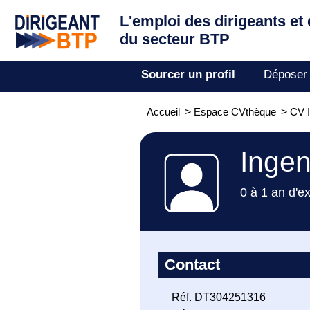
L'emploi des dirigeants
et
du secteur BTP
Sourcer un profil
Déposer
Accueil
>
Espace CVthèque
>
CV I
Ingen
0 à 1 an d'e
Contact
Réf. DT304251316