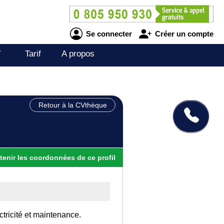
Se connecter
Créer un compte
V
Tarif
A propos
Retour à la CVthèque
tenir
les
coordonnées
de ce profil
ctricité et maintenance.