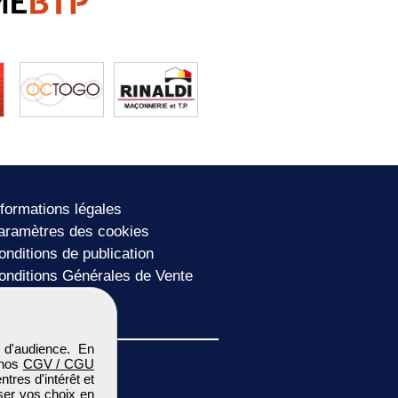
nformations légales
aramètres des cookies
onditions de publication
onditions Générales de Vente
lan du site
 d'audience. En
 nos
CGV / CGU
res d'intérêt et
iser vos choix en