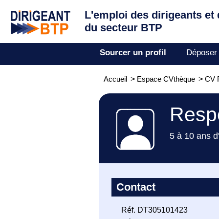
L'emploi des dirigeants
et
du secteur BTP
Sourcer un profil
Déposer
Accueil
>
Espace CVthèque
>
CV 
Resp
5 à 10 ans d
Contact
Réf. DT305101423