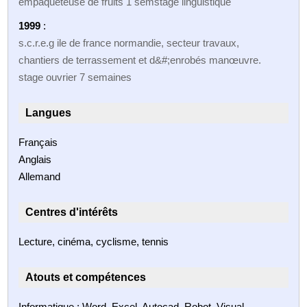
empaqueteuse de fruits 1 semstage linguistique
1999
:
s.c.r.e.g ile de france normandie, secteur travaux,
chantiers de terrassement et d&#;enrobés manœuvre.
stage ouvrier 7 semaines
Langues
Français
Anglais
Allemand
Centres d'intérêts
Lecture, cinéma, cyclisme, tennis
Atouts et compétences
Informatique : Word, Excel, Autocad, Robot, Visual