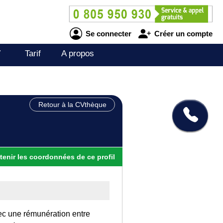
Se connecter
Créer un compte
V
Tarif
A propos
Retour à la CVthèque
tenir
les
coordonnées
de ce profil
vec une rémunération entre