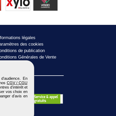
nformations légales
aramètres des cookies
onditions de publication
onditions Générales de Vente
lan du site
 d'audience. En
 nos
CGV / CGU
res d'intérêt et
iser vos choix en
hanger d'avis en