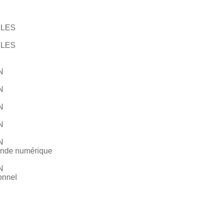
ULES
ULES
N
N
N
N
N
ande numérique
N
onnel