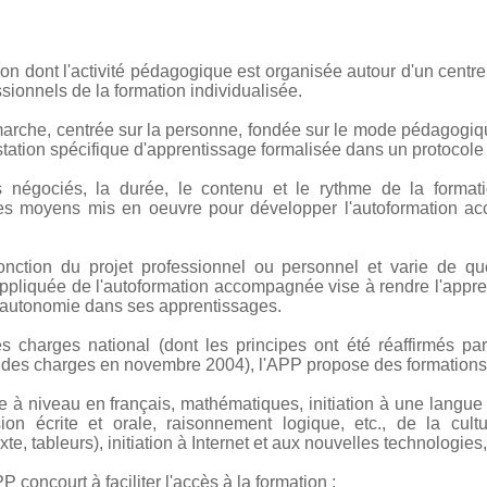
ion dont l'activité pédagogique est organisée autour d'un cent
sionnels de la formation individualisée.
che, centrée sur la personne, fondée sur le mode pédagogiqu
tation spécifique d'apprentissage formalisée dans un protocole i
fs négociés, la durée, le contenu et le rythme de la formati
les moyens mis en oeuvre pour développer l'autoformation a
onction du projet professionnel ou personnel et varie de 
liquée de l'autoformation accompagnée vise à rendre l'appren
'autonomie dans ses apprentissages.
s charges national (dont les principes ont été réaffirmés p
er des charges en novembre 2004), l'APP propose des formation
se à niveau en français, mathématiques, initiation à une langue 
ssion écrite et orale, raisonnement logique, etc., de la cul
te, tableurs), initiation à Internet et aux nouvelles technologies,
 concourt à faciliter l'accès à la formation :