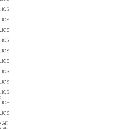
LICS
LICS
LICS
LICS
e
LICS
LICS
LICS
LICS
LICS
s
LICS
LICS
AGE
AGE