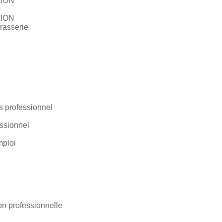
TION
TION
brasserie
 professionnel
essionnel
mploi
n professionnelle