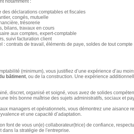
ont notamment :
 des déclarations comptables et fiscales
ntier, congés, mutuelle
inancière, trésorerie
, bilans, travaux en cours
aire aux comptes, expert-comptable
s, suivi facturation client
l : contrats de travail, éléments de paye, soldes de tout compte
tabilité (minimum), vous justifiez d’une expérience d’au moins
 du bâtiment
, ou de la construction. Une expérience additionne
iné, discret, organisé et soigné, vous avez de solides compéte
ne très bonne maîtrise des sujets administratifs, sociaux et pa
aux managers et opérationnels, vous démontrez une aisance relat
lyvalence et une capacité d’adaptation.
ion font de vous un(e) collaborateur(trice) de confiance, respectu
t dans la stratégie de l'entreprise.