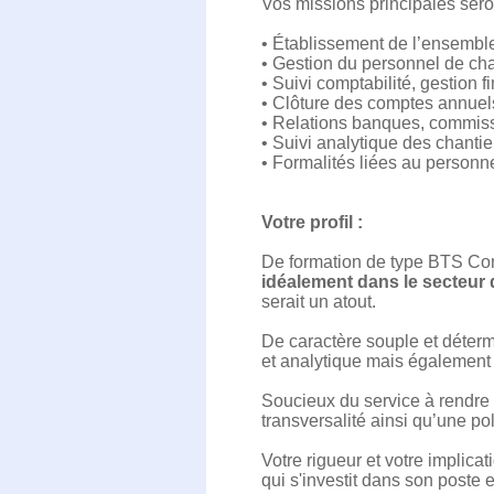
Vos missions principales ser
• Établissement de l’ensemble
• Gestion du personnel de cha
• Suivi comptabilité, gestion f
• Clôture des comptes annuels
• Relations banques, commiss
• Suivi analytique des chantier
• Formalités liées au personne
Votre profil :
De formation de type BTS Comp
idéalement dans le secteur
serait un atout.
De caractère souple et déterm
et analytique mais également u
Soucieux du service à rendre 
transversalité ainsi qu’une po
Votre rigueur et votre implicat
qui s'investit dans son poste e